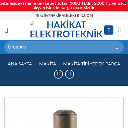
X
Sitemizdeki minimum sepet tutarı 1000 TL'dir. 3000 TL ve üzeri
alışverişlerde kargo ücretsizdir.
İçeriğe
TEKLIF@HAKIKATELEKTRIK.COM
atla
Ara:
ANA SAYFA
/
MAKITA
/
MAKITA TIPI YEDEK PARÇA