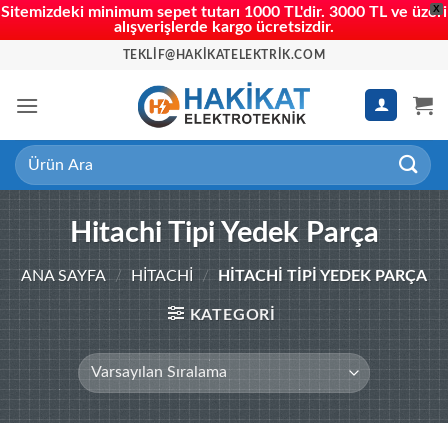
X
Sitemizdeki minimum sepet tutarı 1000 TL'dir. 3000 TL ve üzeri
alışverişlerde kargo ücretsizdir.
İçeriğe
TEKLIF@HAKIKATELEKTRIK.COM
atla
Ara:
Hitachi Tipi Yedek Parça
ANA SAYFA
/
HITACHI
/
HITACHI TIPI YEDEK PARÇA
KATEGORİ