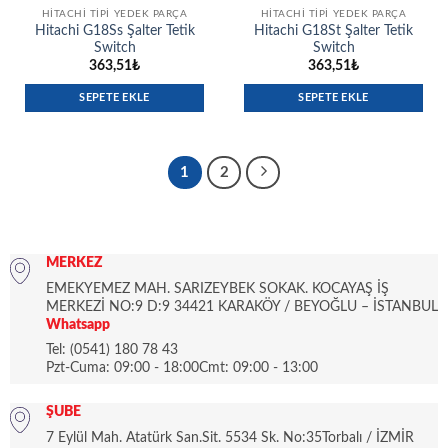
HITACHI TIPI YEDEK PARÇA
HITACHI TIPI YEDEK PARÇA
Hitachi G18Ss Şalter Tetik
Hitachi G18St Şalter Tetik
Switch
Switch
363,51
₺
363,51
₺
SEPETE EKLE
SEPETE EKLE
1
2
MERKEZ
EMEKYEMEZ MAH. SARIZEYBEK SOKAK. KOCAYAŞ İŞ
MERKEZİ NO:9 D:9 34421 KARAKÖY / BEYOĞLU – İSTANBUL
Whatsapp
Tel: (0541) 180 78 43
Pzt-Cuma: 09:00 - 18:00Cmt: 09:00 - 13:00
ŞUBE
7 Eylül Mah. Atatürk San.Sit. 5534 Sk. No:35Torbalı / İZMİR