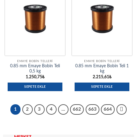
EMAYE BOBIN TELLERI
EMAYE BOBIN TELLERI
0.85 mm Emaye Bobin Teli
0.85 mm Emaye Bobin Teli 1
0,5 kg
kg
1.250,75
₺
2.215,61
₺
SEPETE EKLE
SEPETE EKLE
1
2
3
4
…
662
663
664