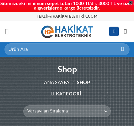
X
Sitemizdeki minimum sepet tutarı 1000 TL'dir. 3000 TL ve üzeri
alışverişlerde kargo ücretsizdir.
İçeriğe
TEKLIF@HAKIKATELEKTRIK.COM
atla
Ara:
Shop
ANA SAYFA
/
SHOP
KATEGORİ