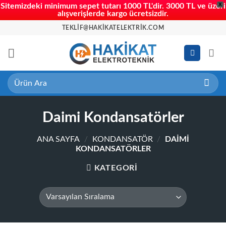
X
Sitemizdeki minimum sepet tutarı 1000 TL'dir. 3000 TL ve üzeri
alışverişlerde kargo ücretsizdir.
İçeriğe
TEKLIF@HAKIKATELEKTRIK.COM
atla
Ara:
Daimi Kondansatörler
ANA SAYFA
/
KONDANSATÖR
/
DAIMI
KONDANSATÖRLER
KATEGORİ