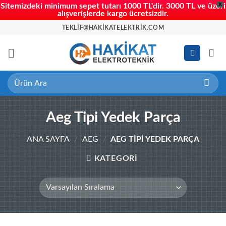
X
Sitemizdeki minimum sepet tutarı 1000 TL'dir. 3000 TL ve üzeri
alışverişlerde kargo ücretsizdir.
İçeriğe
TEKLIF@HAKIKATELEKTRIK.COM
atla
Ara:
Aeg Tipi Yedek Parça
ANA SAYFA
/
AEG
/
AEG TIPI YEDEK PARÇA
KATEGORİ