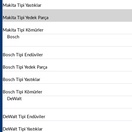
Makita Tipi Yastıklar
Makita Tipi Yedek Parça
Sepetinizde ürün bulunmuyor.
Makita Tipi Kömürler
Mağazaya geri dön
Bosch
Bosch Tipi Endüviler
Bosch Tipi Yedek Parça
Bosch Tipi Yastıklar
Bosch Tipi Kömürler
DeWalt
DeWalt Tipi Endüviler
DeWalt Tipi Yastıklar