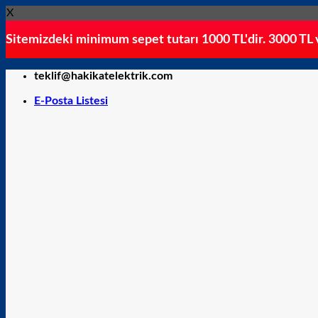
X
Sitemizdeki minimum sepet tutarı 1000 TL'dir. 3000 TL ve
İçeriğe
teklif@hakikatelektrik.com
atla
E-Posta Listesi