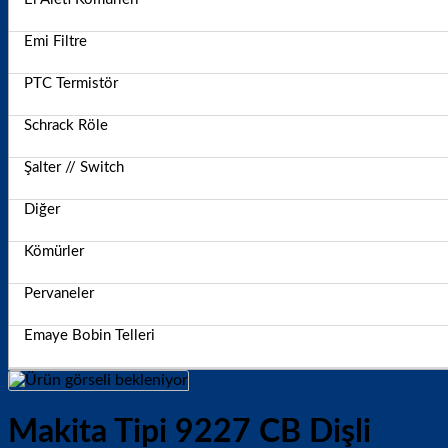
Emi Filtre
PTC Termistör
Schrack Röle
Şalter // Switch
Diğer
Kömürler
Pervaneler
Emaye Bobin Telleri
Makita Tipi 9227 CB Dişli