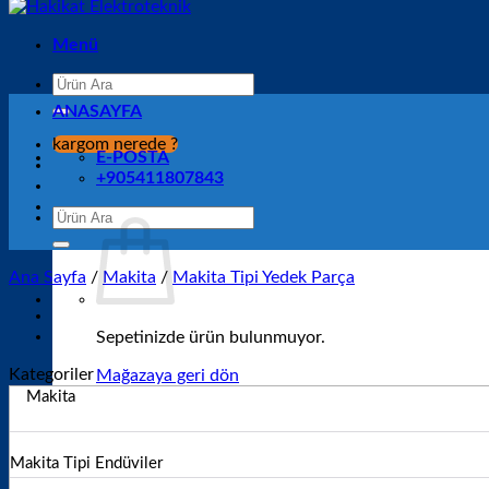
Menü
Ara:
ANASAYFA
kargom nerede ?
E-POSTA
+905411807843
Ara:
Ana Sayfa
/
Makita
/
Makita Tipi Yedek Parça
Sepetinizde ürün bulunmuyor.
Kategoriler
Mağazaya geri dön
Makita
Sepet
Makita Tipi Endüviler