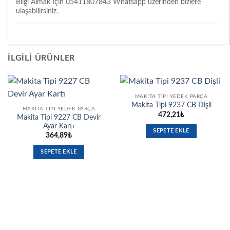
Bilgi Almak İçin 05411807843 Whatsapp üzerinden bizlere
ulaşabilirsiniz.
İLGILI ÜRÜNLER
MAKITA TIPI YEDEK PARÇA
Makita Tipi 9237 CB Dişli
MAKITA TIPI YEDEK PARÇA
472,21
₺
Makita Tipi 9227 CB Devir
Ayar Kartı
SEPETE EKLE
364,89
₺
SEPETE EKLE