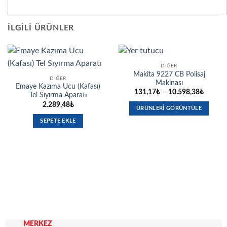
İLGILI ÜRÜNLER
DIĞER
Makita 9227 CB Polisaj
DIĞER
Makinası
Emaye Kazıma Ucu (Kafası)
Fiyat
131,17
₺
–
10.598,38
₺
Tel Sıyırma Aparatı
aralığı:
2.289,48
₺
131,17
ÜRÜNLERI GÖRÜNTÜLE
-
10.598
SEPETE EKLE
MERKEZ