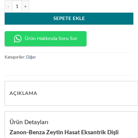
fiyat:
andaki
Zanon-Benza Zeytin Hasat Eksantrik Dişli Rulmanlı adet
538,50₺.
fiyat:
484,61₺.
SEPETE EKLE
Ürün Hakkında Soru Sor
Kategoriler:
Diğer
AÇIKLAMA
Ürün Detayları
Zanon-Benza Zeytin Hasat Eksantrik Dişli