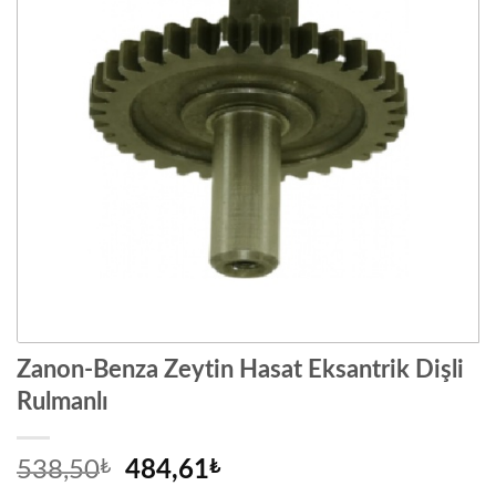
Zanon-Benza Zeytin Hasat Eksantrik Dişli
Rulmanlı
Orijinal
Şu
538,50
₺
484,61
₺