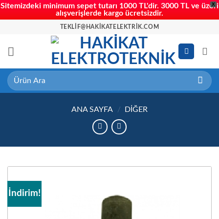
X
Sitemizdeki minimum sepet tutarı 1000 TL'dir. 3000 TL ve üzeri
alışverişlerde kargo ücretsizdir.
İçeriğe
TEKLIF@HAKIKATELEKTRIK.COM
atla
Ara:
ANA SAYFA
/
DIĞER
İndirim!