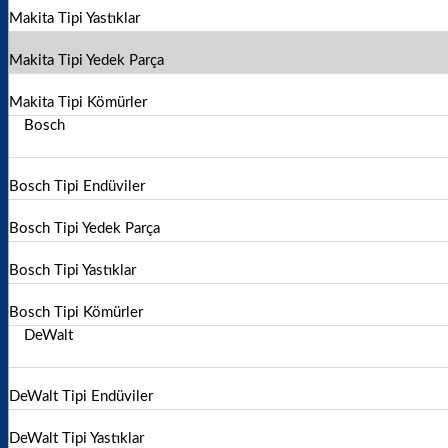
Makita Tipi Yastıklar
Makita Tipi Yedek Parça
Sepetinizde ürün bulunmuyor.
Makita Tipi Kömürler
Mağazaya geri dön
Bosch
Bosch Tipi Endüviler
Bosch Tipi Yedek Parça
Bosch Tipi Yastıklar
Bosch Tipi Kömürler
DeWalt
DeWalt Tipi Endüviler
DeWalt Tipi Yastıklar