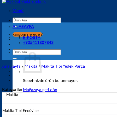
Menü
Ara:
ANASAYFA
kargom nerede ?
E-POSTA
+905411807843
Ara:
Ana Sayfa
/
Makita
/
Makita Tipi Yedek Parça
Sepetinizde ürün bulunmuyor.
Kategoriler
Mağazaya geri dön
Makita
Sepet
Makita Tipi Endüviler