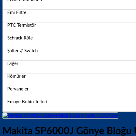
Emi Filtre
PTC Termistör
Schrack Röle
Şalter // Switch
Diğer
Kömürler
Pervaneler
Emaye Bobin Telleri
Makita SP6000J Gönye Bloğu