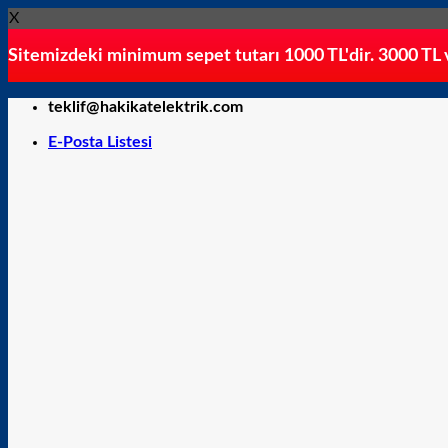
X
Sitemizdeki minimum sepet tutarı 1000 TL'dir. 3000 TL ve
İçeriğe
teklif@hakikatelektrik.com
atla
E-Posta Listesi