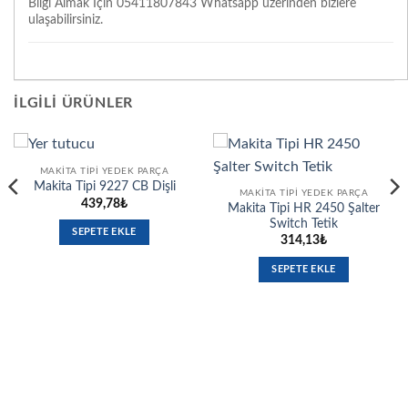
Bilgi Almak İçin 05411807843 Whatsapp üzerinden bizlere
ulaşabilirsiniz.
İLGILI ÜRÜNLER
MAKITA TIPI YEDEK PARÇA
Makita Tipi 9227 CB Dişli
MAKITA TIPI YEDEK PARÇA
439,78
₺
Makita Tipi HR 2450 Şalter
Switch Tetik
SEPETE EKLE
314,13
₺
SEPETE EKLE