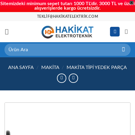
X
Sitemizdeki minimum sepet tutarı 1000 TL'dir. 3000 TL ve üzeri
alışverişlerde kargo ücretsizdir.
İçeriğe
TEKLIF@HAKIKATELEKTRIK.COM
atla
Ara:
ANA SAYFA
/
MAKITA
/
MAKITA TIPI YEDEK PARÇA