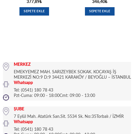
377,89
₺
346,40
₺
SEPETE EKLE
SEPETE EKLE
MERKEZ
EMEKYEMEZ MAH. SARIZEYBEK SOKAK. KOCAYAŞ İŞ
MERKEZİ NO:9 D:9 34421 KARAKÖY / BEYOĞLU – İSTANBUL
Whatsapp
Tel: (0541) 180 78 43
Pzt-Cuma: 09:00 - 18:00Cmt: 09:00 - 13:00
ŞUBE
7 Eylül Mah. Atatürk San.Sit. 5534 Sk. No:35Torbalı / İZMİR
Whatsapp
Tel: (0541) 180 78 43