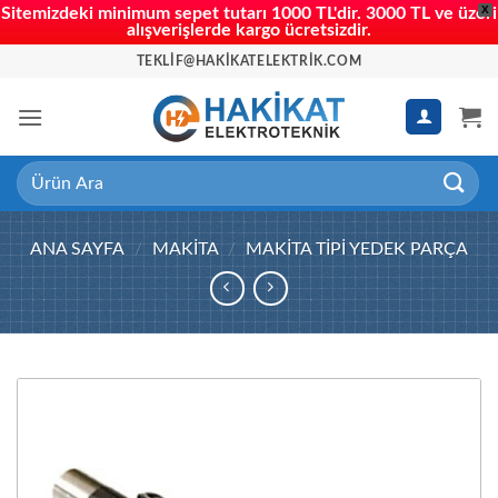
X
Sitemizdeki minimum sepet tutarı 1000 TL'dir. 3000 TL ve üzeri
alışverişlerde kargo ücretsizdir.
İçeriğe
TEKLIF@HAKIKATELEKTRIK.COM
atla
Ara:
ANA SAYFA
/
MAKITA
/
MAKITA TIPI YEDEK PARÇA