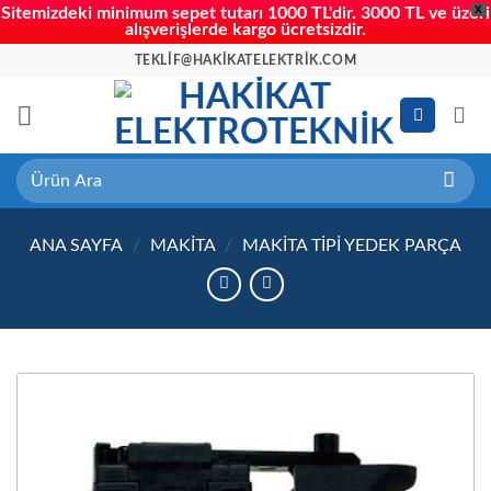
X
Sitemizdeki minimum sepet tutarı 1000 TL'dir. 3000 TL ve üzeri
alışverişlerde kargo ücretsizdir.
İçeriğe
TEKLIF@HAKIKATELEKTRIK.COM
atla
Ara:
ANA SAYFA
/
MAKITA
/
MAKITA TIPI YEDEK PARÇA