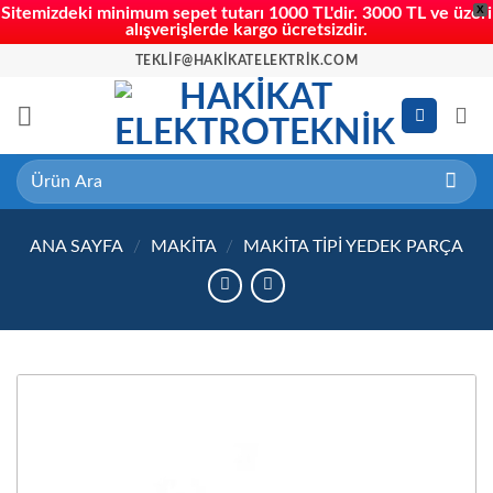
X
Sitemizdeki minimum sepet tutarı 1000 TL'dir. 3000 TL ve üzeri
alışverişlerde kargo ücretsizdir.
İçeriğe
TEKLIF@HAKIKATELEKTRIK.COM
atla
Ara:
ANA SAYFA
/
MAKITA
/
MAKITA TIPI YEDEK PARÇA