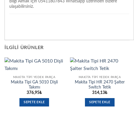
Bilgi Almak İçin 05411807843 Whatsapp üzerinden bizlere
ulaşabilirsiniz.
İLGILI ÜRÜNLER
MAKITA TIPI YEDEK PARÇA
MAKITA TIPI YEDEK PARÇA
Makita Tipi GA 5010 Dişli
Makita Tipi HR 2470 Şalter
Takımı
Switch Tetik
376,95
₺
314,13
₺
SEPETE EKLE
SEPETE EKLE