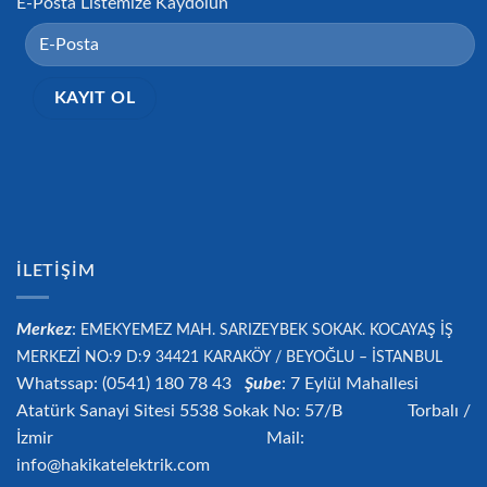
E-Posta Listemize Kaydolun
İLETIŞIM
Merkez
:
EMEKYEMEZ MAH. SARIZEYBEK SOKAK. KOCAYAŞ İŞ
MERKEZİ NO:9 D:9 34421
KARAKÖY / BEYOĞLU – İSTANBUL
Whatssap: (0541) 180 78 43
Şube
: 7 Eylül Mahallesi
Atatürk Sanayi Sitesi 5538 Sokak No: 57/B Torbalı /
İzmir Mail:
info@hakikatelektrik.com