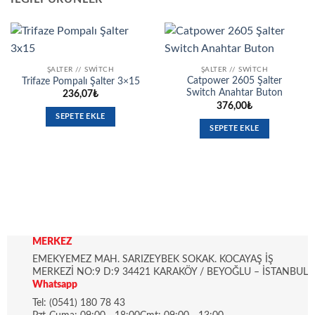
ŞALTER // SWITCH
ŞALTER // SWITCH
Catpower 2605 Şalter
Trifaze Pompalı Şalter 3×15
Switch Anahtar Buton
236,07
₺
376,00
₺
SEPETE EKLE
SEPETE EKLE
MERKEZ
EMEKYEMEZ MAH. SARIZEYBEK SOKAK. KOCAYAŞ İŞ
MERKEZİ NO:9 D:9 34421 KARAKÖY / BEYOĞLU – İSTANBUL
Whatsapp
Tel: (0541) 180 78 43