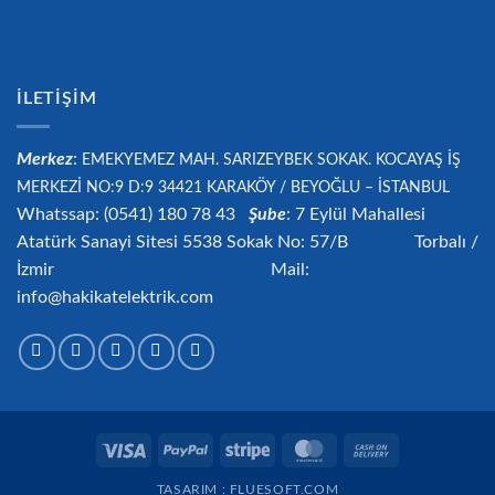
İLETIŞIM
Merkez
:
EMEKYEMEZ MAH. SARIZEYBEK SOKAK. KOCAYAŞ İŞ
MERKEZİ NO:9 D:9 34421
KARAKÖY / BEYOĞLU – İSTANBUL
Whatssap: (0541) 180 78 43
Şube
: 7 Eylül Mahallesi
Atatürk Sanayi Sitesi 5538 Sokak No: 57/B Torbalı /
İzmir Mail:
info@hakikatelektrik.com
Visa
PayPal
Stripe
MasterCard
Cash
On
TASARIM : FLUESOFT.COM