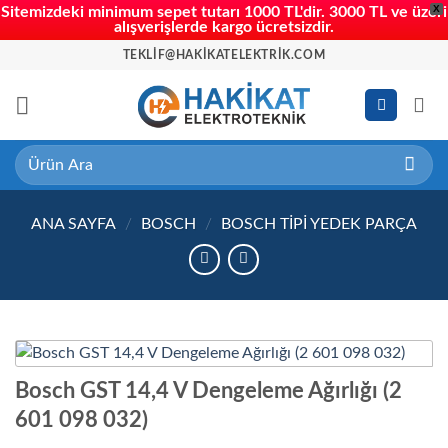
X
Sitemizdeki minimum sepet tutarı 1000 TL'dir. 3000 TL ve üzeri
alışverişlerde kargo ücretsizdir.
İçeriğe
TEKLIF@HAKIKATELEKTRIK.COM
atla
Ara:
ANA SAYFA
/
BOSCH
/
BOSCH TIPI YEDEK PARÇA
Bosch GST 14,4 V Dengeleme Ağırlığı (2
601 098 032)