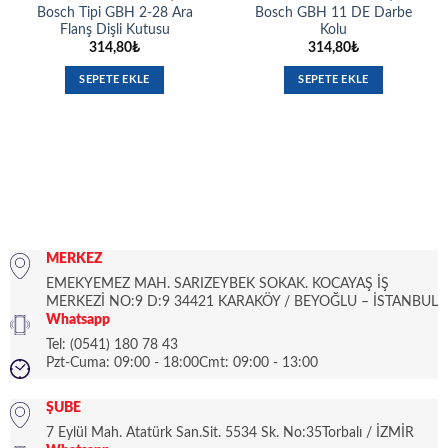
Bosch Tipi GBH 2-28 Ara
Bosch GBH 11 DE Darbe
Flanş Dişli Kutusu
Kolu
314,80
₺
314,80
₺
SEPETE EKLE
SEPETE EKLE
MERKEZ
EMEKYEMEZ MAH. SARIZEYBEK SOKAK. KOCAYAŞ İŞ
MERKEZİ NO:9 D:9 34421 KARAKÖY / BEYOĞLU – İSTANBUL
Whatsapp
Tel: (0541) 180 78 43
Pzt-Cuma: 09:00 - 18:00Cmt: 09:00 - 13:00
ŞUBE
7 Eylül Mah. Atatürk San.Sit. 5534 Sk. No:35Torbalı / İZMİR