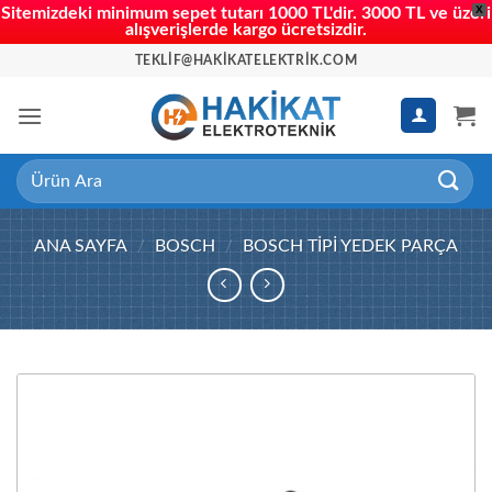
X
Sitemizdeki minimum sepet tutarı 1000 TL'dir. 3000 TL ve üzeri
alışverişlerde kargo ücretsizdir.
İçeriğe
TEKLIF@HAKIKATELEKTRIK.COM
atla
Ara:
ANA SAYFA
/
BOSCH
/
BOSCH TIPI YEDEK PARÇA