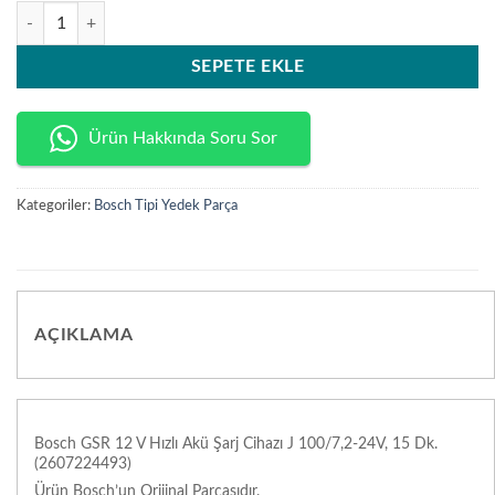
Bosch GSR 12 V Hızlı Akü Şarj Cihazı J 100/7,2-24V, 15 Dk. (26072244
SEPETE EKLE
Ürün Hakkında Soru Sor
Kategoriler:
Bosch Tipi Yedek Parça
AÇIKLAMA
Bosch GSR 12 V Hızlı Akü Şarj Cihazı J 100/7,2-24V, 15 Dk.
(2607224493)
Ürün Bosch’un Orijinal Parçasıdır.