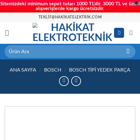
X
Sitemizdeki minimum sepet tutarı 1000 TL'dir. 3000 TL ve üzeri
alışverişlerde kargo ücretsizdir.
İçeriğe
TEKLIF@HAKIKATELEKTRIK.COM
atla
Ara:
ANA SAYFA
/
BOSCH
/
BOSCH TIPI YEDEK PARÇA