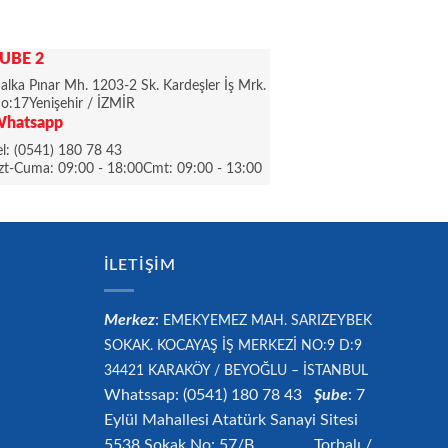
UBE 2
alka Pınar Mh. 1203-2 Sk. Kardeşler İş Mrk.
o:17Yenişehir / İZMİR
hatsapp
el: (0541) 180 78 43
zt-Cuma: 09:00 - 18:00Cmt: 09:00 - 13:00
İLETIŞIM
Merkez
:
EMEKYEMEZ MAH. SARIZEYBEK
SOKAK. KOCAYAŞ İŞ MERKEZİ NO:9 D:9
34421
KARAKÖY / BEYOĞLU – İSTANBUL
Whatssap: (0541) 180 78 43
Şube
: 7
Eylül Mahallesi Atatürk Sanayi Sitesi
5538 Sokak No: 57/B Torbalı /