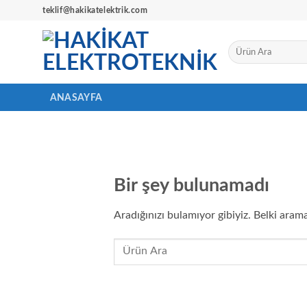
İçeriğe
teklif@hakikatelektrik.com
atla
Ara:
ANASAYFA
Bir şey bulunamadı
Aradığınızı bulamıyor gibiyiz. Belki aram