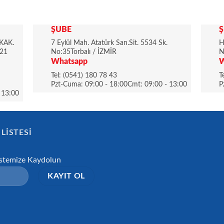
ŞUBE
Ş
KAK.
7 Eylül Mah. Atatürk San.Sit. 5534 Sk.
H
21
No:35Torbalı / İZMİR
N
Whatsapp
W
Tel: (0541) 180 78 43
T
Pzt-Cuma: 09:00 - 18:00Cmt: 09:00 - 13:00
P
 13:00
LISTESI
istemize Kaydolun