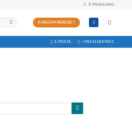
E-Posta Listesi
KARGOM NEREDE ?
E-POSTA
+905411807843